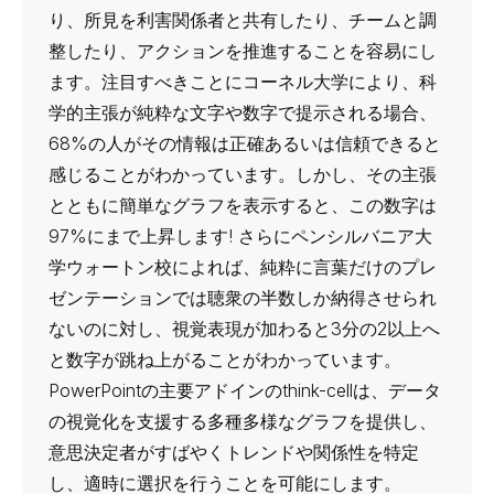
り、所見を利害関係者と共有したり、チームと調
整したり、アクションを推進することを容易にし
ます。注目すべきことに
コーネル大学
により、科
学的主張が純粋な文字や数字で提示される場合、
68%の人がその情報は正確あるいは信頼できると
感じることがわかっています。しかし、その主張
とともに簡単なグラフを表示すると、この数字は
97%にまで上昇します! さらに
ペンシルバニア大
学ウォートン校
によれば、純粋に言葉だけのプレ
ゼンテーションでは聴衆の半数しか納得させられ
ないのに対し、視覚表現が加わると3分の2以上へ
と数字が跳ね上がることがわかっています。
PowerPointの主要アドインのthink-cellは、データ
の視覚化を支援する多種多様なグラフを提供し、
意思決定者がすばやくトレンドや関係性を特定
し、適時に選択を行うことを可能にします。