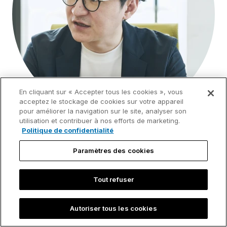
En cliquant sur « Accepter tous les cookies », vous
acceptez le stockage de cookies sur votre appareil
pour améliorer la navigation sur le site, analyser son
utilisation et contribuer à nos efforts de marketing.
Politique de confidentialité
We want to spread the use of the
Paramètres des cookies
system internally outside of
Tout refuser
consulting, so that the entire
company can focus on more
Autoriser tous les cookies
essential work.