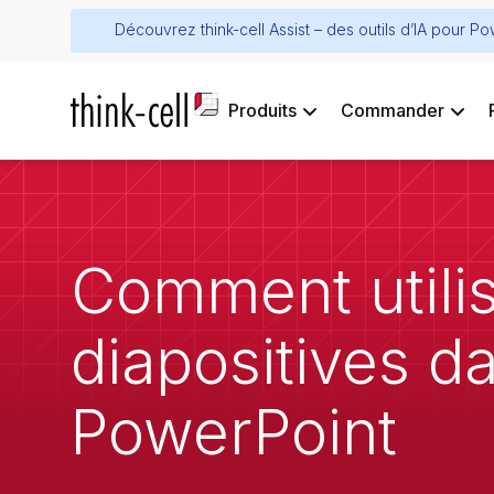
Découvrez think-cell Assist – des outils d’IA pour P
Produits
Commander
Comment utilis
diapositives d
PowerPoint