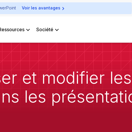
owerPoint
Voir les avantages
Ressources
Société
er et modifier l
ans les présentat