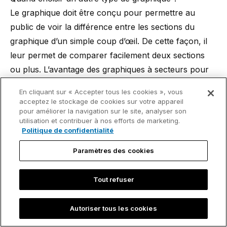
Le graphique doit être conçu pour permettre au
public de voir la différence entre les sections du
graphique d’un simple coup d’œil. De cette façon, il
leur permet de comparer facilement deux sections
ou plus. L’avantage des graphiques à secteurs pour
comparer différentes parties est compromis
En cliquant sur « Accepter tous les cookies », vous
lorsqu’elles sont trop similaires. Si tel est le cas, le
acceptez le stockage de cookies sur votre appareil
mieux que vous puissiez faire est de choisir un autre
pour améliorer la navigation sur le site, analyser son
utilisation et contribuer à nos efforts de marketing.
type de graphique.
Politique de confidentialité
Comme le graphique à secteurs est un type de
Paramètres des cookies
graphique 100 % avec une seule catégorie de
données contenant plusieurs séries, vous pouvez
Tout refuser
envisager d’utiliser un graphique 100 % empilé sur
une seule colonne. Cependant, ils ne sont
Autoriser tous les cookies
généralement pas plus efficaces que les graphiques à
secteurs pour comparer les tailles de différentes