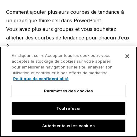
Comment ajouter plusieurs courbes de tendance à
un graphique think-cell dans PowerPoint
Vous avez plusieurs groupes et vous souhaitez
afficher des courbes de tendance pour chacun d’eux
?
La colonne Group dans la feuille de données peut
En cliquant sur « Accepter tous les cookies », vous
acceptez le stockage de cookies sur votre appareil
être utilisée pour organiser les points de données
pour améliorer la navigation sur le site, analyser son
individuels en groupes. Dans la feuille de données du
utilisation et contribuer à nos efforts de marketing.
Politique de confidentialité
nuage de points ci-dessous, les cinq premiers points
de données appartiennent au groupe A, tandis que
Paramètres des cookies
les points de données restants appartiennent au
groupe B.
Tout refuser
Autoriser tous les cookies