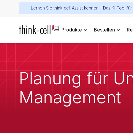
Lernen Sie think-cell Assist kennen – Das KI-Tool f
Produkte
Bestellen
Re
Planung für Un
Management