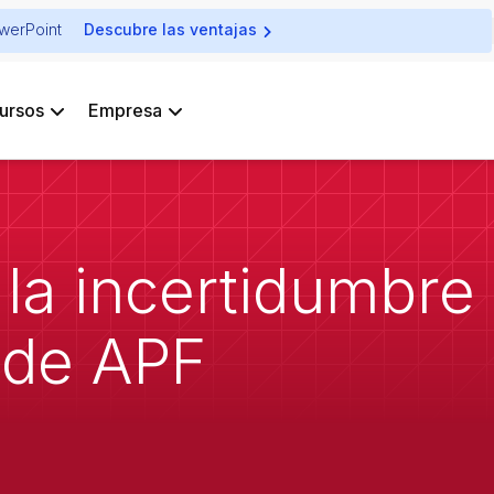
owerPoint
Descubre las ventajas
ursos
Empresa
 la incertidumbre
 de APF