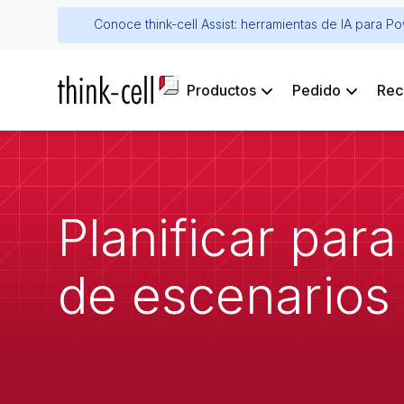
Conoce think-cell Assist: herramientas de IA para P
Productos
Pedido
Rec
Planificar para
de escenarios