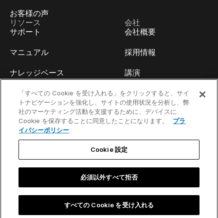
お客様の声
リソース
会社
サポート
会社概要
マニュアル
採用情報
ナレッジベース
講演
think-cell Academy
イベント
「すべての Cookie を受け入れる」をクリックすると、サイ
トナビゲーションを強化し、サイトの使用状況を分析し、弊
社のマーケティング活動を支援するために、デバイスに
ビデオチュートリアル
開発者ブログ
Cookie を保存することに同意したことになります。
プラ
イバシーポリシー
コンテンツハブ
お問い合わせ
Cookie 設定
ウェビナー
必須以外すべて拒否
お問い合わせ／法的通知事項
すべての Cookie を受け入れる
©2002-2026 think-cell Software GmbH