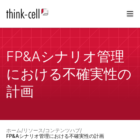
Ope
FP&Aシナリオ管理
における不確実性の
計画
ホーム
リソース
コンテンツハブ
FP&Aシナリオ管理における不確実性の計画