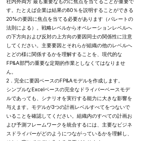
社内外両方 最も重要なものに焦点を当てることが重要で
す。たとえば企業は結果の80％を説明することができる
20%の要因に焦点を当てる必要があります（パレートの
法則による）。戦略レベルからオペレーションレベルへ
の下方向および反対の上方向の要因同士の関係性に注意
してください。主要要因とそれらが組織の他のレベルへ
とどの様に関係するかを理解することを、現代的な
FP&A部門の重要な定期的作業としなくてはなりませ
ん。
2．完全に要因ベースのFP&Aモデルを作成します。
シンプルなExcelベースの完全なドライバーベースモデ
ルであっても、シナリオを実行する能力に大きな影響を
与えます。モデルが3つの計画レベルすべてをつないで
いることを確認してください。組織内のすべての計画お
よび予測フレームワークを統合するには、主要なビジネ
スドライバーがどのようにつながっているかを理解し、