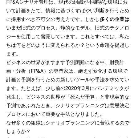
FP&Aシナリオ管理は、現代の組織が不確実な環境にお
いて計画をたて、情報に基づくすばやい判断を行うため
に採用すべき不可欠の考え方です。しかし
多くの企業は
いまだ
旧式のプロセス、静的なモデル、旧式のテクノロ
ジーを使用して奮闘しています。これらすべては、私た
ちは何をどのように変えられるか？という命題を提起し
ます。
ビジネスの世界がますます予測困難になる中、
財務計
画・分析
（FP&A）の専門家は、絶えず変化する環境で
計画と予測を行うための新しいツールや手法を求めてい
ます。たとえば、少し前の2020年3月にパンデミックが
発生し、ビジネスの世界が「死んだ予算」と非現実的な
予測であふれたとき、シナリオプランニングは意思決定
プロセスにおいて重要な手法となりました。
なぜ多くの組織はシナリオプランニングに苦戦するので
しょうか？