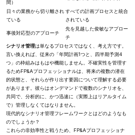
間）
日々の業務から切り離され
すべての計画プロセスと統合
ている
されている
先を見越した俊敏なアプロー
事後対応型のアプローチ
チ
シナリオ管理
は単なるプロセスではなく、考え方です。
言い換えれば、従来の「年間計画1つと、四半期予測4
つ」の枠組みはもはや機能しません。不確実性を管理す
るためFP&Aプロフェッショナルは、将来の複数の潜在
的状態と、それらが作り出す要因について理解する必要
があります。彼らはオンデマンドで複数のシナリオを、
共同で、分析的に、かつ迅速に（実際上はリアルタイム
で）管理しなくてはなりません。
現代的なシナリオ管理フレームワークとはどのようなも
のでしょうか？
これらの非効率性と戦うため、FP&Aプロフェッショナ