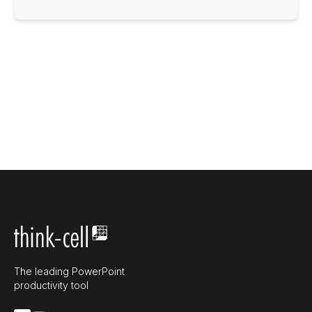
The leading PowerPoint
productivity tool