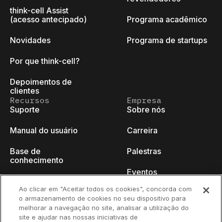
think-cell Assist
(acesso antecipado)
Programa acadêmico
Novidades
Programa de startups
Por que think-cell?
Depoimentos de
clientes
Recursos
Empresa
Suporte
Sobre nós
Manual do usuário
Carreira
Base de
Palestras
conhecimento
Eventos
think-cell Academy
Ao clicar em "Aceitar todos os cookies", concorda com
Blog do programador
o armazenamento de cookies no seu dispositivo para
Tutoriais em vídeo
melhorar a navegação no site, analisar a utilização do
Fale conosco
site e ajudar nas nossas iniciativas de