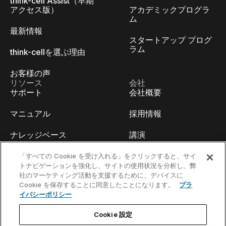
think-cell Assist（早期
アクセス版）
アカデミックプログラ
ム
最新情報
スタートアップ プログ
ラム
think-cellを選ぶ理由
お客様の声
リソース
会社
サポート
会社概要
マニュアル
採用情報
ナレッジベース
講演
think-cell Academy
イベント
「すべての Cookie を受け入れる」をクリックすると、サイ
トナビゲーションを強化し、サイトの使用状況を分析し、弊
社のマーケティング活動を支援するために、デバイスに
ビデオチュートリアル
開発者ブログ
Cookie を保存することに同意したことになります。
プラ
イバシーポリシー
コンテンツハブ
お問い合わせ
Cookie 設定
ウェビナー