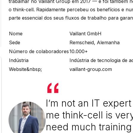
trabalhar no Vaillant Group em 2017 — e foi também n
o think-cell. Rapidamente percebeu os benefícios e nun
parte essencial dos seus fluxos de trabalho para garant
Nome
Vaillant GmbH
Sede
Remscheid, Alemanha
Número de colaboradores
10.000+
Indústria
Indústria de tecnologia de 
Website&nbsp;
vaillant-group.com
I’m not an IT exper
me think-cell is ver
need much training 