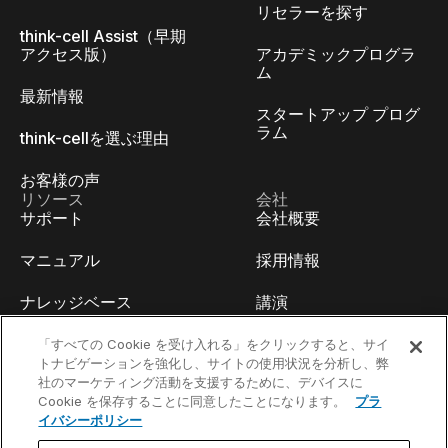
リセラーを探す
think-cell Assist（早期
アクセス版）
アカデミックプログラ
ム
最新情報
スタートアップ プログ
ラム
think-cellを選ぶ理由
お客様の声
リソース
会社
サポート
会社概要
マニュアル
採用情報
ナレッジベース
講演
think-cell Academy
イベント
「すべての Cookie を受け入れる」をクリックすると、サイ
トナビゲーションを強化し、サイトの使用状況を分析し、弊
社のマーケティング活動を支援するために、デバイスに
ビデオチュートリアル
開発者ブログ
Cookie を保存することに同意したことになります。
プラ
イバシーポリシー
コンテンツハブ
お問い合わせ