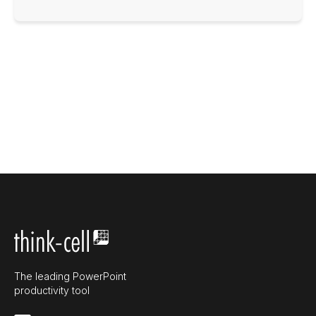
The leading PowerPoint
productivity tool