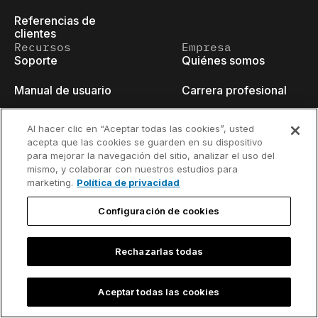
Referencias de
clientes
Recursos
Empresa
Soporte
Quiénes somos
Manual de usuario
Carrera profesional
Base de
Charlas
Al hacer clic en “Aceptar todas las cookies”, usted
conocimientos
acepta que las cookies se guarden en su dispositivo
Eventos
para mejorar la navegación del sitio, analizar el uso del
think-cell Academy
mismo, y colaborar con nuestros estudios para
Blog para
marketing.
Política de privacidad
Tutoriales en vídeo
desarrolladores
Configuración de cookies
Centro de contenido
Contacto
Seminarios web
Rechazarlas todas
Aceptar todas las cookies