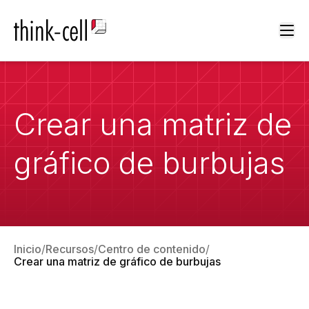
Ope
Crear una matriz de
gráfico de burbujas
Inicio
Recursos
Centro de contenido
Crear una matriz de gráfico de burbujas