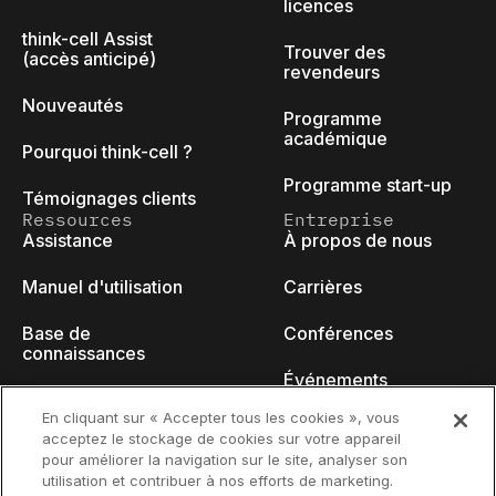
licences
think-cell Assist
Trouver des
(accès anticipé)
revendeurs
Nouveautés
Programme
académique
Pourquoi think-cell ?
Programme start-up
Témoignages clients
Ressources
Entreprise
Assistance
À propos de nous
Manuel d'utilisation
Carrières
Base de
Conférences
connaissances
Événements
think-cell Academy
En cliquant sur « Accepter tous les cookies », vous
Blog des
acceptez le stockage de cookies sur votre appareil
Tutoriels vidéo
développeurs
pour améliorer la navigation sur le site, analyser son
utilisation et contribuer à nos efforts de marketing.
Centre de contenu
Nous contacter