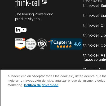
Producto
think-cell Su
The leading PowerPoint
think-cell Es
productivity tool
think-cell Ch
think-cell Li
think-cell C
think-cell As
(acceso anti
Novedades
Al hacer clic en “Aceptar todas las cookies”, usted acepta que la
¿Por qué thi
mejorar la navegación del sitio, analizar el uso del mismo, y cola
marketing.
Política de privacidad
Referencias
clientes