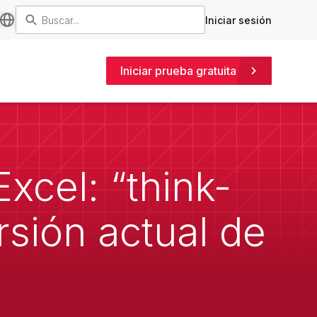
Iniciar sesión
Iniciar prueba gratuita
xcel: “think-
rsión actual de