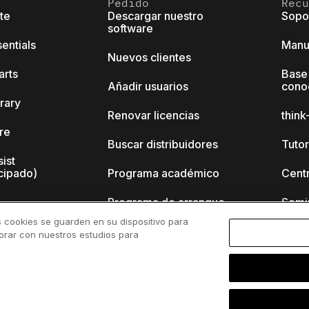
Pedido
Recu
ite
Descargar nuestro
Sopo
software
sentials
Manu
Nuevos clientes
arts
Base
Añadir usuarios
cono
brary
Renovar licencias
thin
ore
Buscar distribuidores
Tutor
sist
cipado)
Programa académico
Cent
Programa de arranque
Semi
s cookies se guarden en su dispositivo para
nk-cell?
borar con nuestros estudios para
 de