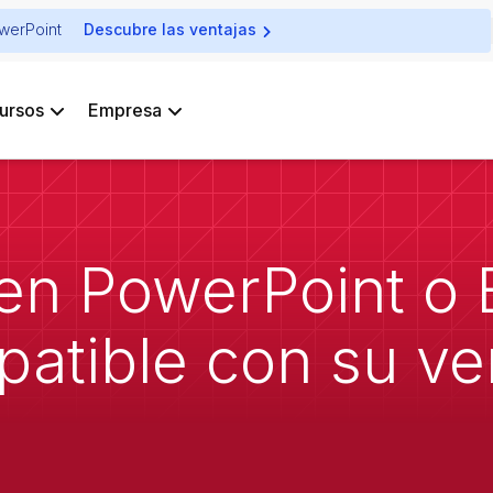
owerPoint
Descubre las ventajas
ursos
Empresa
en PowerPoint o E
patible con su ve