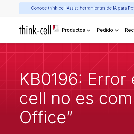
Conoce think-cell Assist: herramientas de IA para P
Productos
Pedido
Rec
KB0196: Error 
cell no es com
Office”