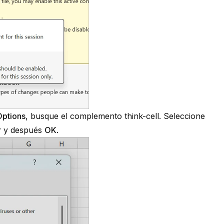
Options
, busque el complemento
think-cell
. Seleccione
r
y después
OK
.