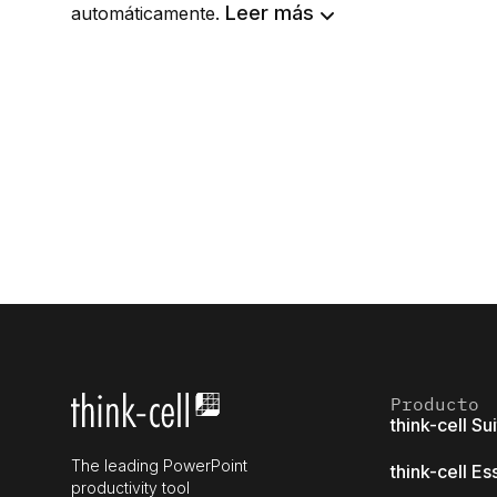
Leer más
automáticamente.
Producto
think-cell Su
The leading PowerPoint
think-cell Es
productivity tool