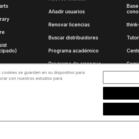
arts
Base
Añadir usuarios
cono
brary
Renovar licencias
thin
ore
Buscar distribuidores
Tutor
sist
cipado)
Programa académico
Cent
Programa de arranque
Semi
s cookies se guarden en su dispositivo para
nk-cell?
borar con nuestros estudios para
 de
Polí