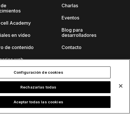
 de
Charlas
cimientos
Eventos
k-cell Academy
Blog para
iales en vídeo
desarrolladores
ro de contenido
Contacto
narios web
Configuración de cookies
Rechazarlas todas
Aceptar todas las cookies
tica de privacidad
Información de contacto y aviso legal