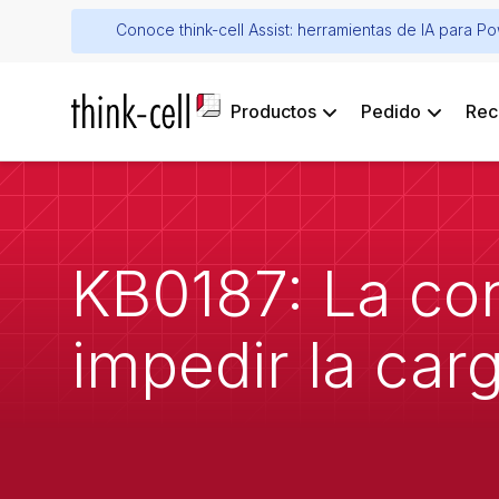
Conoce think-cell Assist: herramientas de IA para P
Productos
Pedido
Rec
KB0187: La co
impedir la carg