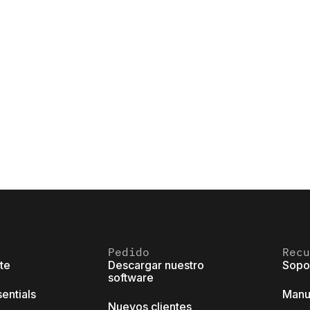
Pedido
Recu
ite
Descargar nuestro
Sopo
software
sentials
Manu
Nuevos clientes