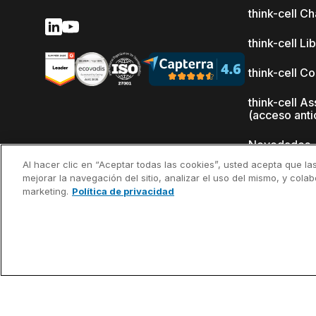
think-cell Ch
think-cell Li
think-cell C
think-cell As
(acceso anti
Novedades
Al hacer clic en “Aceptar todas las cookies”, usted acepta que la
¿Por qué thi
mejorar la navegación del sitio, analizar el uso del mismo, y cola
marketing.
Política de privacidad
Referencias
clientes
©2002-2026 think-cell Software GmbH