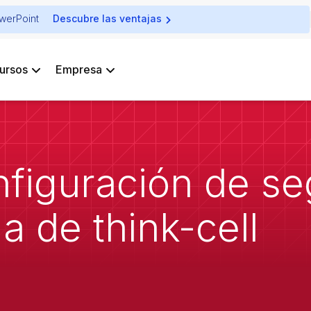
owerPoint
Descubre las ventajas
ursos
Empresa
nfiguración de s
a de think-cell