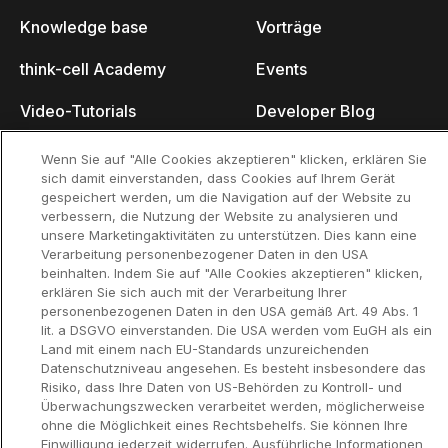
Knowledge base
Vorträge
think-cell Academy
Events
Video-Tutorials
Developer Blog
Content Hub
Kontakt
Wenn Sie auf "Alle Cookies akzeptieren" klicken, erklären Sie
sich damit einverstanden, dass Cookies auf Ihrem Gerät
Webinare
gespeichert werden, um die Navigation auf der Website zu
verbessern, die Nutzung der Website zu analysieren und
unsere Marketingaktivitäten zu unterstützen. Dies kann eine
Verarbeitung personenbezogener Daten in den USA
beinhalten. Indem Sie auf "Alle Cookies akzeptieren" klicken,
Datenschutzerklär
Kontaktinformationen und rechtlicher
erklären Sie sich auch mit der Verarbeitung Ihrer
ung
Hinweis
personenbezogenen Daten in den USA gemäß Art. 49 Abs. 1
©2002-2026 think-cell Software GmbH
lit. a DSGVO einverstanden. Die USA werden vom EuGH als ein
Land mit einem nach EU-Standards unzureichenden
Datenschutzniveau angesehen. Es besteht insbesondere das
Risiko, dass Ihre Daten von US-Behörden zu Kontroll- und
Überwachungszwecken verarbeitet werden, möglicherweise
ohne die Möglichkeit eines Rechtsbehelfs. Sie können Ihre
Einwilligung jederzeit widerrufen. Ausführliche Informationen