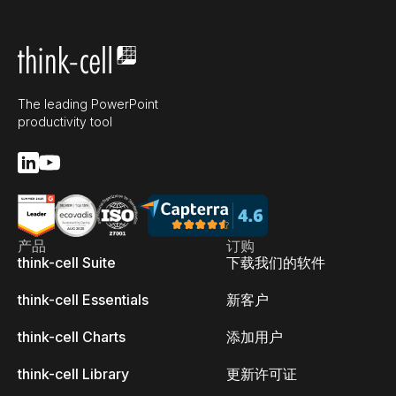
The leading PowerPoint
productivity tool
产品
订购
think-cell Suite
下载我们的软件
think-cell Essentials
新客户
think-cell Charts
添加用户
think-cell Library
更新许可证