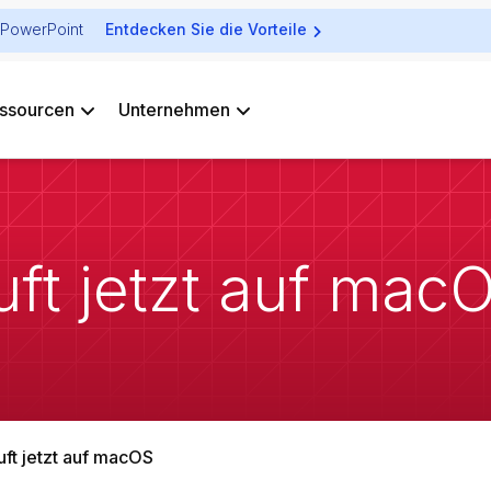
ür PowerPoint
Entdecken Sie die Vorteile
ssourcen
Unternehmen
äuft jetzt auf mac
äuft jetzt auf macOS