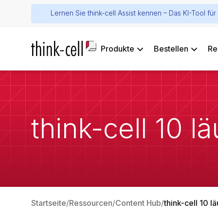
Lernen Sie think-cell Assist kennen – Das KI-Tool f
Produkte
Bestellen
Re
think-cell 10 l
Startseite
Ressourcen
Content Hub
think-cell 10 l