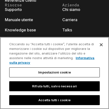
Referenze clienti
Risorse
Azienda
Supporto
Chi siamo
Manuale utente
Carriera
Knowledge base
Talks
think-cell Academy
Eventi
Cliccando su “Accetta tutti i cookie”, l'utente accetta di
memorizzare i cookie sul dispositivo per migliorare la
Video tutorials
Developer blog
navigazione del sito, analizzare l'utilizzo del sito e
assistere nelle nostre attività di marketing.
Informativa
Content hub
Contattaci
sulla privacy
Webinars
Impostazioni cookie
Rifiuta tutti, salvo necessari
Informativa sulla
Informazioni di contatto e nota
privacy
legale
Accetta tutti i cookie
©2002-2026 think-cell Software GmbH