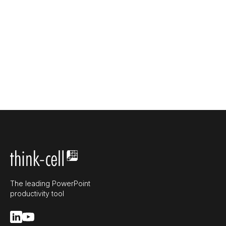
The leading PowerPoint
productivity tool