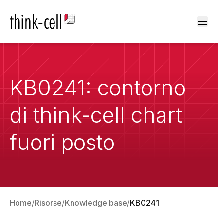
Ope
KB0241: contorno
di think-cell chart
fuori posto
Home
Risorse
Knowledge base
KB0241