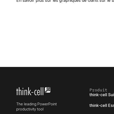
En savoir plus sur les graphiques de Gantt sur le
b
Produit
think-cell Su
The leading PowerPoint
think-cell Es
productivity tool