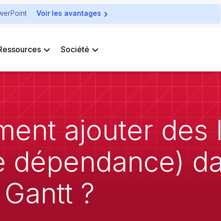
owerPoint
Voir les avantages
Ressources
Société
nt ajouter des l
de dépendance) da
Gantt ?