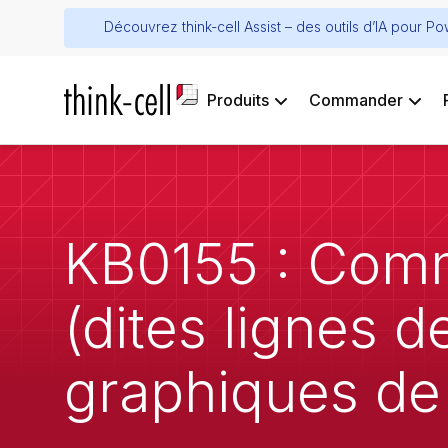
Découvrez think-cell Assist – des outils d’IA pour P
Produits
Commander
KB0155 : Comme
(dites lignes 
graphiques de 