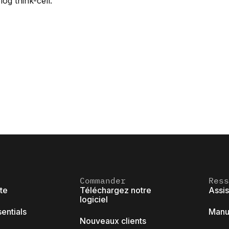
log think-cell
.
Commander
Ress
ite
Téléchargez notre
Assi
logiciel
sentials
Manue
Nouveaux clients