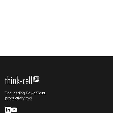
The leading PowerPoint
productivity tool