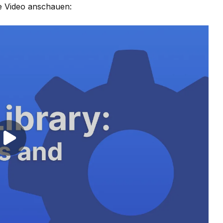
e Video anschauen:
Play video