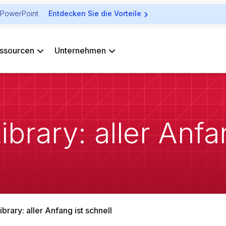
ür PowerPoint
Entdecken Sie die Vorteile
ssourcen
Unternehmen
Library: aller Anfa
ibrary: aller Anfang ist schnell