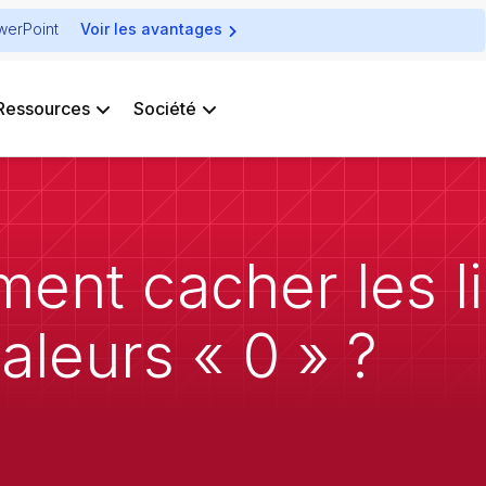
owerPoint
Voir les avantages
Ressources
Société
nt cacher les li
leurs « 0 » ?