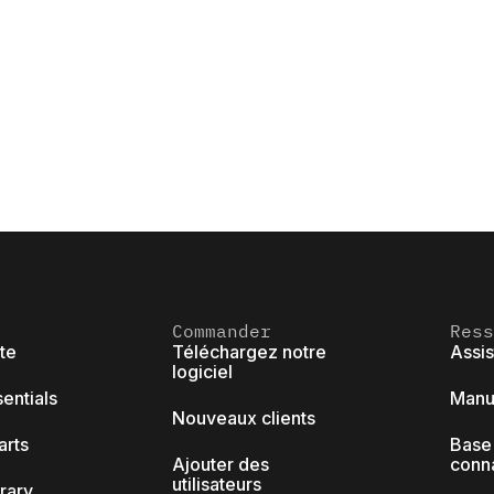
Commander
Ress
ite
Téléchargez notre
Assi
logiciel
sentials
Manue
Nouveaux clients
arts
Base
Ajouter des
conn
utilisateurs
brary