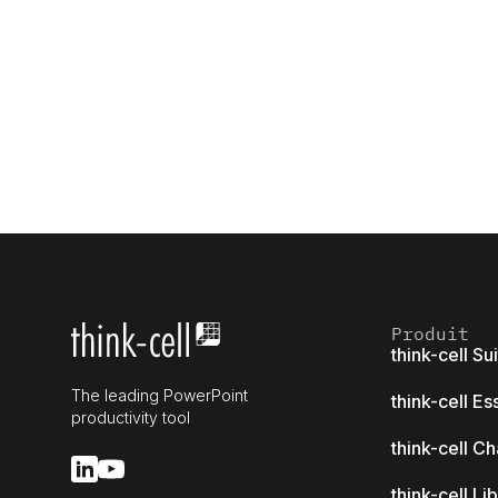
Produit
think-cell Su
The leading PowerPoint
think-cell Es
productivity tool
think-cell Ch
think-cell Li