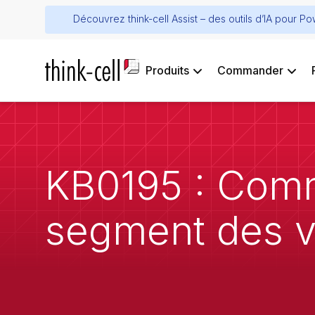
Découvrez think-cell Assist – des outils d’IA pour P
Produits
Commander
KB0195 : Comme
segment des va