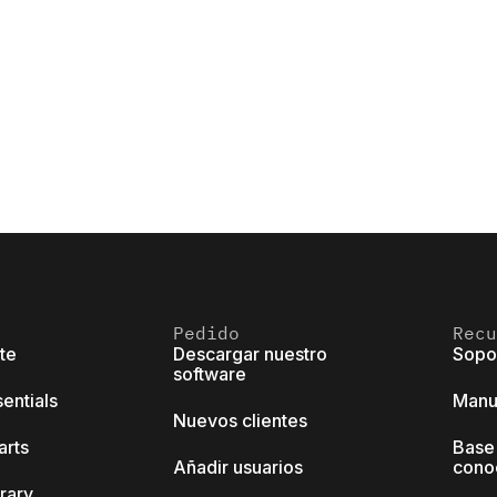
Pedido
Recu
ite
Descargar nuestro
Sopo
software
sentials
Manu
Nuevos clientes
arts
Base
Añadir usuarios
cono
brary