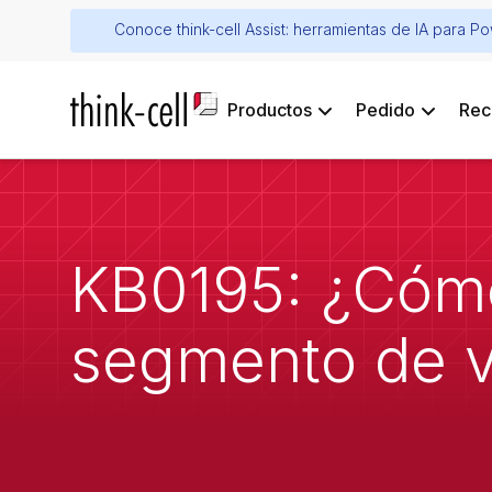
Conoce think-cell Assist: herramientas de IA para P
Productos
Pedido
Rec
KB0195: ¿Cómo
segmento de v