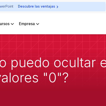
owerPoint
Descubre las ventajas
ursos
Empresa
 puedo ocultar e
alores "0"?