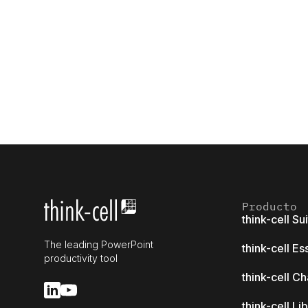
Producto
think-cell Su
The leading PowerPoint
think-cell Es
productivity tool
think-cell Ch
think-cell Li