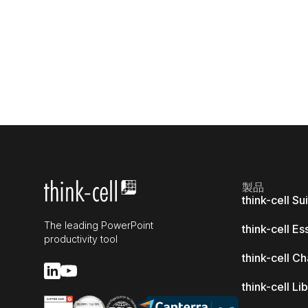
製品
think-cell Su
The leading PowerPoint
think-cell Es
productivity tool
think-cell Ch
think-cell Li