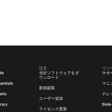
注文
リソ
ite
当社ソフトウェアをダ
サポ
ウンロード
sentials
マニ
新規顧客
arts
ナレ
ユーザー追加
brary
thin
ライセンス更新