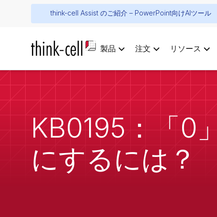
think-cell Assist のご紹介 – PowerPoint向けAIツール
製品
注文
リソース
KB0195：
にするには？