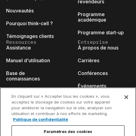
revendeurs
Nouveautés
Programme
académique
Pourquoi think-cell ?
Programme start-up
Témoignages clients
Ressources
Entreprise
Assistance
À propos de nous
Manuel d'utilisation
Carrières
Base de
Conférences
connaissances
Événements
think-cell Academy
En cliquant sur « Accepter tous les cookies », vous
Blog des
acceptez le stockage de cookies sur votre appareil
Tutoriels vidéo
développeurs
pour améliorer la navigation sur le site, analyser son
utilisation et contribuer à nos efforts de marketing.
Centre de contenu
Nous contacter
Politique de confidentialité
Webinaires
Paramètres des cookies