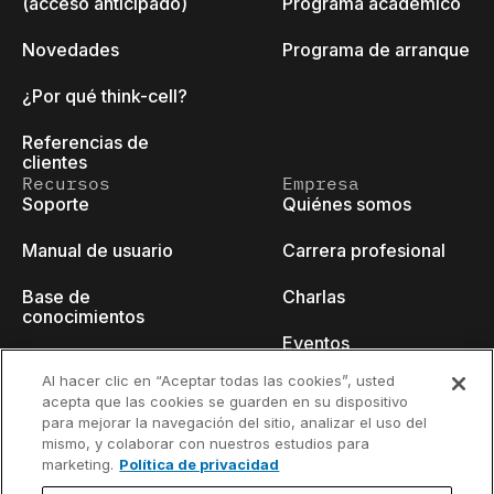
(acceso anticipado)
Programa académico
Novedades
Programa de arranque
¿Por qué think-cell?
Referencias de
clientes
Recursos
Empresa
Soporte
Quiénes somos
Manual de usuario
Carrera profesional
Base de
Charlas
conocimientos
Eventos
think-cell Academy
Al hacer clic en “Aceptar todas las cookies”, usted
Blog para
acepta que las cookies se guarden en su dispositivo
Tutoriales en vídeo
desarrolladores
para mejorar la navegación del sitio, analizar el uso del
mismo, y colaborar con nuestros estudios para
Centro de contenido
Contacto
marketing.
Política de privacidad