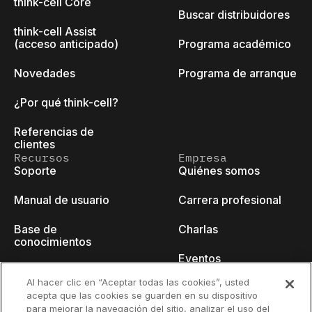
think-cell Core
Buscar distribuidores
think-cell Assist
(acceso anticipado)
Programa académico
Novedades
Programa de arranque
¿Por qué think-cell?
Referencias de
clientes
Recursos
Empresa
Soporte
Quiénes somos
Manual de usuario
Carrera profesional
Base de
Charlas
conocimientos
Eventos
think-cell Academy
Al hacer clic en “Aceptar todas las cookies”, usted
Blog para
acepta que las cookies se guarden en su dispositivo
Tutoriales en vídeo
desarrolladores
para mejorar la navegación del sitio, analizar el uso del