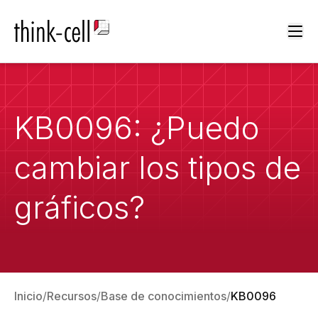
Ope
KB0096: ¿Puedo
cambiar los tipos de
gráficos?
Inicio
Recursos
Base de conocimientos
KB0096