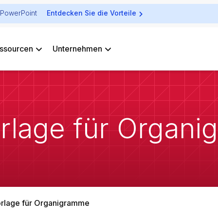
ür PowerPoint
Entdecken Sie die Vorteile
ssourcen
Unternehmen
rlage für Organ
rlage für Organigramme