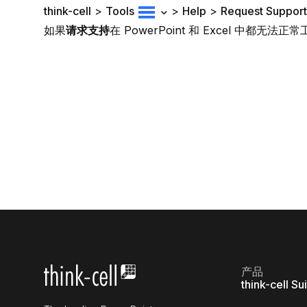
think-cell
>
Tools
>
Help
>
Request Support
如果
请求支持
在 PowerPoint 和 Excel 中都
产品
think-cell Su