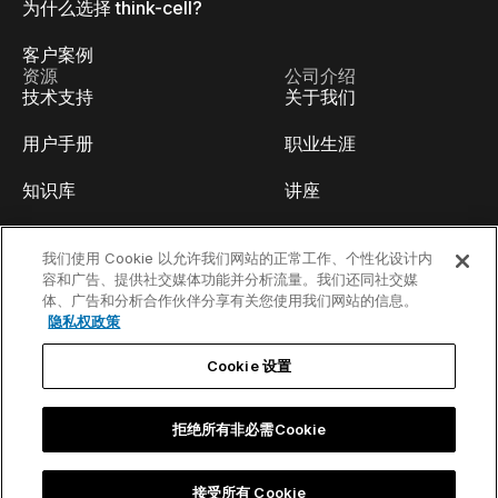
为什么选择 think-cell?
客户案例
资源
公司介绍
技术支持
关于我们
用户手册
职业生涯
知识库
讲座
think-cell Academy
活动
我们使用 Cookie 以允许我们网站的正常工作、个性化设计内
容和广告、提供社交媒体功能并分析流量。我们还同社交媒
视频教程
开发人员博客
体、广告和分析合作伙伴分享有关您使用我们网站的信息。
隐私权政策
内容中心
联系我们
Cookie 设置
线上Webinar
拒绝所有非必需Cookie
隐私权政策
联系信息和法律公告
接受所有 Cookie