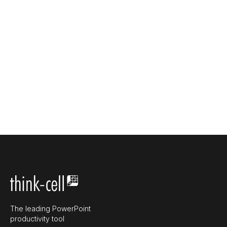
The leading PowerPoint
productivity tool