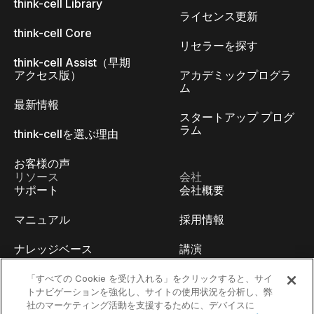
think-cell Library
ライセンス更新
think-cell Core
リセラーを探す
think-cell Assist（早期
アクセス版）
アカデミックプログラ
ム
最新情報
スタートアップ プログ
ラム
think-cellを選ぶ理由
お客様の声
リソース
会社
サポート
会社概要
マニュアル
採用情報
ナレッジベース
講演
think-cell Academy
イベント
「すべての Cookie を受け入れる」をクリックすると、サイ
トナビゲーションを強化し、サイトの使用状況を分析し、弊
社のマーケティング活動を支援するために、デバイスに
ビデオチュートリアル
開発者ブログ