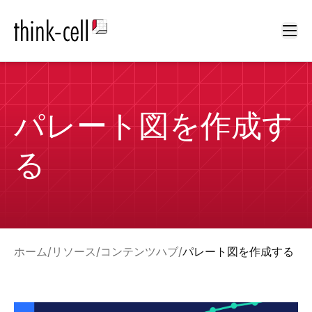
Ope
パレート図を作成す
る
ホーム
リソース
コンテンツハブ
パレート図を作成する