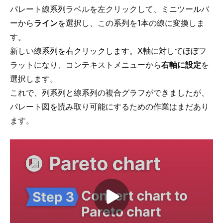
パレート線系列ラベルを左クリックして、ミニツールバ
ーから
ライン
を選択し、この系列を1本の線に変換しま
す。
新しい線系列を右クリックします。X軸に対してほぼフ
ラットになり、コンテキストメニューから
右軸に設定
を
選択します。
これで、列系列と線系列の複合グラフができましたが、
パレート図を読み取り可能にするための作業はまだあり
ます。
Play video