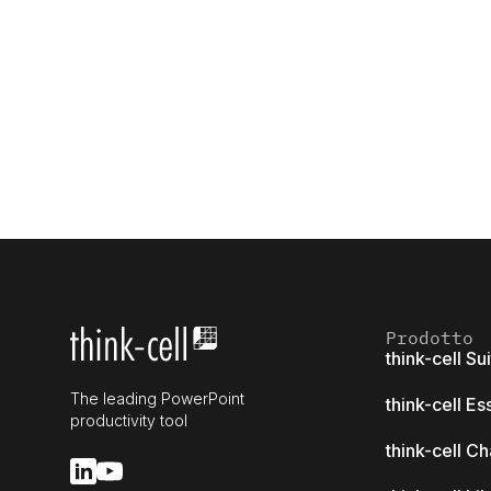
Prodotto
think-cell Su
The leading PowerPoint
think-cell Es
productivity tool
think-cell Ch