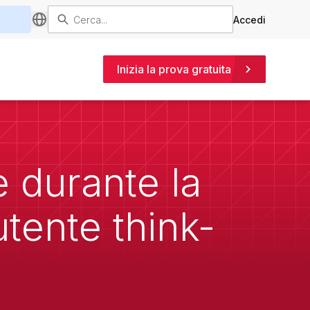
Accedi
Inizia la prova gratuita
e durante la
utente think-