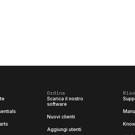
Ordina
Riso
ite
Scarica il nostro
Supp
software
sentials
Manu
Nuovi clienti
arts
Know
Aggiungi utenti