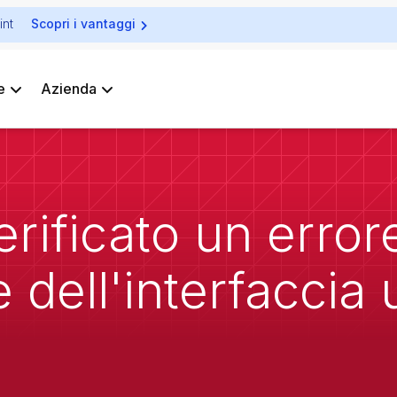
int
Scopri i vantaggi
e
Azienda
rificato un error
 dell'interfaccia 