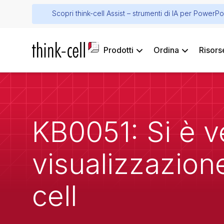
Scopri think-cell Assist – strumenti di IA per PowerPo
Prodotti
Ordina
Risors
KB0051: Si è ve
visualizzazione
cell