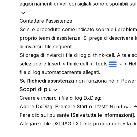
aggiornamenti driver consigliati sono disponibili s
Contattare l'assistenza
Se si è proceduto come indicato sopra e i problemi
proprio team di assistenza. Si prega di descrivere la
di inviarci i file seguenti:
Si prega di inviarci i file di log di think-cell. A ta
selezionare
Insert
>
think-cell
>
Tools
>
Hel
file di log automaticamente allegati.
Se
Richiedi assistenza
non funziona né in PowerPo
Scopri di più
Creare e inviarci i file di log DxDiag:
Aprire DxDiag: Premere
Start
o il tasto
Windows
→ 
Fare clic sul pulsante
[Salva tutte le informazioni]
.
Allegare il file DXDIAG.TXT alla propria richiesta di