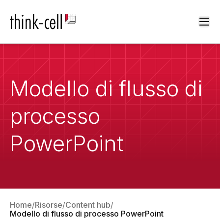
Ope
Modello di flusso di
processo
PowerPoint
Home
Risorse
Content hub
Modello di flusso di processo PowerPoint