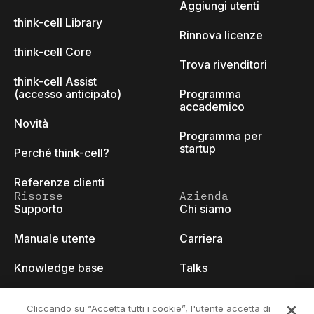
Aggiungi utenti
think-cell Library
Rinnova licenze
think-cell Core
Trova rivenditori
think-cell Assist
(accesso anticipato)
Programma
accademico
Novità
Programma per
startup
Perché think-cell?
Referenze clienti
Risorse
Azienda
Supporto
Chi siamo
Manuale utente
Carriera
Knowledge base
Talks
think-cell Academy
Eventi
Cliccando su “Accetta tutti i cookie”, l'utente accetta di