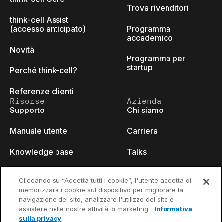
Trova rivenditori
think-cell Assist
(accesso anticipato)
Programma
accademico
Novità
Programma per
startup
Perché think-cell?
Referenze clienti
Risorse
Azienda
Supporto
Chi siamo
Manuale utente
Carriera
Knowledge base
Talks
think-cell Academy
Eventi
Cliccando su “Accetta tutti i cookie”, l'utente accetta di
memorizzare i cookie sul dispositivo per migliorare la
Video tutorials
Developer blog
navigazione del sito, analizzare l'utilizzo del sito e
assistere nelle nostre attività di marketing.
Informativa
Content hub
Contattaci
sulla privacy