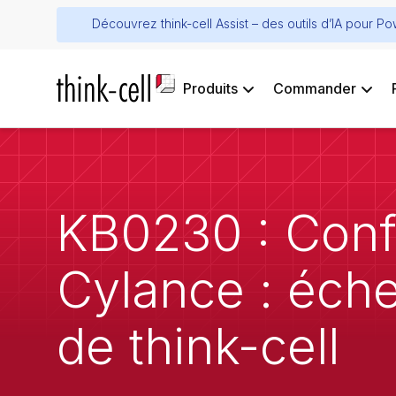
Découvrez think-cell Assist – des outils d’IA pour P
Produits
Commander
KB0230 : Confli
Cylance : éche
de think-cell