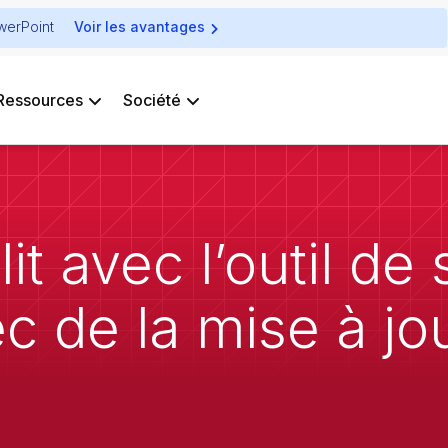
owerPoint
Voir les avantages
Ressources
Société
t avec l’outil de 
c de la mise à jo