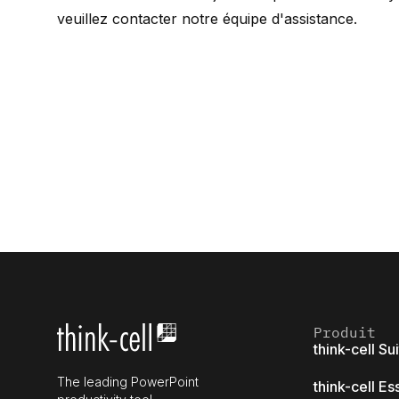
veuillez contacter
notre équipe d'assistance
.
Produit
think-cell Su
The leading PowerPoint
think-cell Es