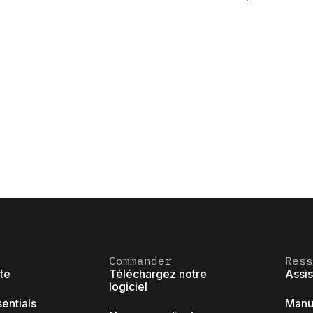
Commander
Ress
ite
Téléchargez notre
Assi
logiciel
sentials
Manue