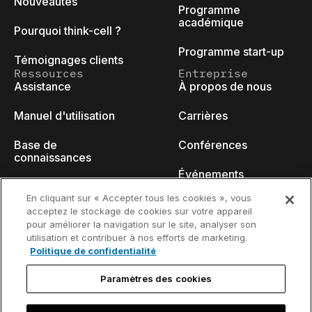
Nouveautés
Programme
académique
Pourquoi think-cell ?
Programme start-up
Témoignages clients
Ressources
Entreprise
Assistance
À propos de nous
Manuel d'utilisation
Carrières
Base de
Conférences
connaissances
Événements
think-cell Academy
En cliquant sur « Accepter tous les cookies », vous
Blog des
acceptez le stockage de cookies sur votre appareil
Tutoriels vidéo
développeurs
pour améliorer la navigation sur le site, analyser son
utilisation et contribuer à nos efforts de marketing.
Centre de contenu
Nous contacter
Politique de confidentialité
Webinaires
Paramètres des cookies