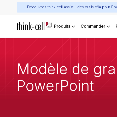
Découvrez think-cell Assist – des outils d’IA pour P
Produits
Commander
Modèle de gra
PowerPoint