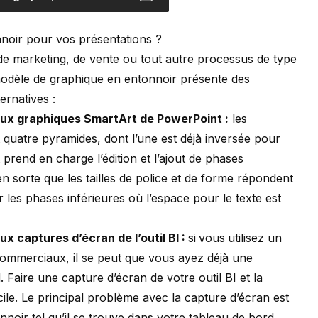
nnoir pour vos présentations ?
de marketing, de vente ou tout autre processus de type
odèle de graphique en entonnoir présente des
rnatives :
aux graphiques SmartArt de PowerPoint :
les
uatre pyramides, dont l’une est déjà inversée pour
prend en charge l’édition et l’ajout de phases
e en sorte que les tailles de police et de forme répondent
 les phases inférieures où l’espace pour le texte est
x captures d’écran de l’outil BI :
si
vous
utilisez un
 commerciaux, il se peut que vous ayez déjà une
 Faire une capture d’écran de votre outil BI et la
le. Le principal problème avec la capture d’écran est
nnoir tel qu’il se trouve dans votre tableau de bord.