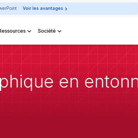
owerPoint
Voir les avantages
Ressources
Société
phique en entonn