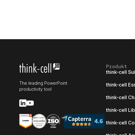
Produkt
think-cell Su
The leading PowerPoint
think-cell Es
productivity tool
think-cell Ch
think-cell Li
think-cell C