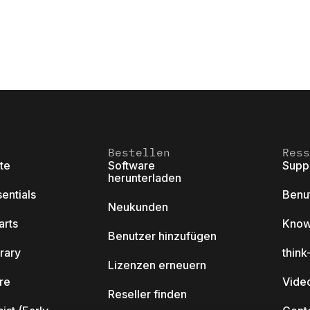
Bestellen
Ress
ite
Software
Supp
herunterladen
sentials
Benu
Neukunden
arts
Know
Benutzer hinzufügen
brary
thin
Lizenzen erneuern
ore
Video
Reseller finden