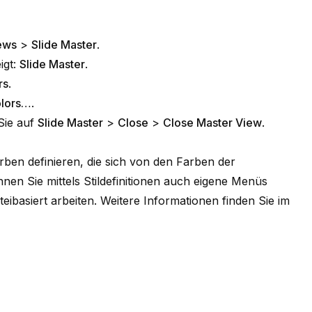
ews
>
Slide Master
.
igt:
Slide Master
.
rs
.
olors…
.
Sie auf
Slide Master
>
Close
>
Close Master View
.
Farben definieren, die sich von den Farben der
n Sie mittels Stildefinitionen auch eigene Menüs
eibasiert arbeiten. Weitere Informationen finden Sie im