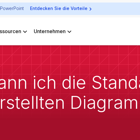
ür PowerPoint
Entdecken Sie die Vorteile
ssourcen
Unternehmen
ann ich die Stan
 erstellten Diagr