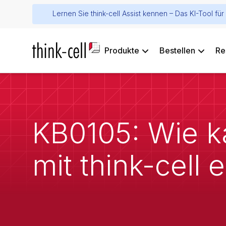
Lernen Sie think-cell Assist kennen – Das KI-Tool f
Produkte
Bestellen
Re
KB0105: Wie k
mit think-cell