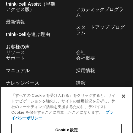
think-cell Assist（早期
アクセス版）
アカデミックプログラ
ム
最新情報
スタートアップ プログ
ラム
think-cellを選ぶ理由
お客様の声
リソース
会社
サポート
会社概要
マニュアル
採用情報
ナレッジベース
講演
think-cell Academy
イベント
「すべての Cookie を受け入れる」をクリックすると、サイ
トナビゲーションを強化し、サイトの使用状況を分析し、弊
社のマーケティング活動を支援するために、デバイスに
ビデオチュートリアル
開発者ブログ
Cookie を保存することに同意したことになります。
プラ
イバシーポリシー
コンテンツハブ
お問い合わせ
Cookie 設定
ウェビナー