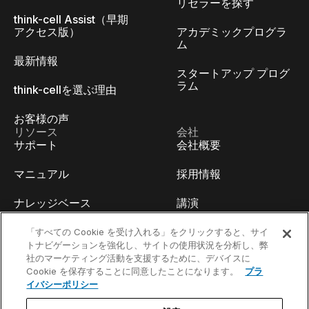
リセラーを探す
think-cell Assist（早期
アクセス版）
アカデミックプログラ
ム
最新情報
スタートアップ プログ
ラム
think-cellを選ぶ理由
お客様の声
リソース
会社
サポート
会社概要
マニュアル
採用情報
ナレッジベース
講演
think-cell Academy
イベント
「すべての Cookie を受け入れる」をクリックすると、サイ
トナビゲーションを強化し、サイトの使用状況を分析し、弊
社のマーケティング活動を支援するために、デバイスに
ビデオチュートリアル
開発者ブログ
Cookie を保存することに同意したことになります。
プラ
イバシーポリシー
コンテンツハブ
お問い合わせ