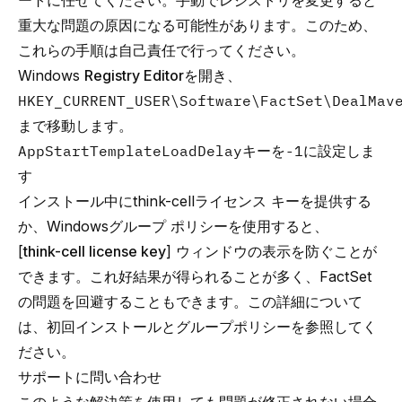
ートに任せてください。手動でレジストリを変更すると
重大な問題の原因になる可能性があります。このため、
これらの手順は自己責任で行ってください。
Windows
Registry Editor
を開き、
HKEY_CURRENT_USER\Software\FactSet\DealMav
まで移動します。
AppStartTemplateLoadDelay
キーを
-1
に設定しま
す
インストール中にthink-cellライセンス キーを提供する
か、Windowsグループ ポリシーを使用すると、
[
think-cell license key
] ウィンドウの表示を防ぐことが
できます。これ好結果が得られることが多く、FactSet
の問題を回避することもできます。この詳細について
は、
初回インストール
と
グループポリシー
を参照してく
ださい。
サポートに問い合わせ