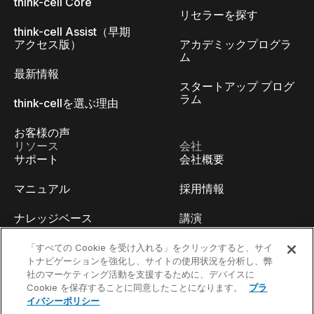
think-cell Core
リセラーを探す
think-cell Assist（早期
アクセス版）
アカデミックプログラ
ム
最新情報
スタートアップ プログ
ラム
think-cellを選ぶ理由
お客様の声
リソース
会社
サポート
会社概要
マニュアル
採用情報
ナレッジベース
講演
think-cell Academy
イベント
「すべての Cookie を受け入れる」をクリックすると、サイ
トナビゲーションを強化し、サイトの使用状況を分析し、弊
社のマーケティング活動を支援するために、デバイスに
ビデオチュートリアル
開発者ブログ
Cookie を保存することに同意したことになります。
プラ
イバシーポリシー
コンテンツハブ
お問い合わせ