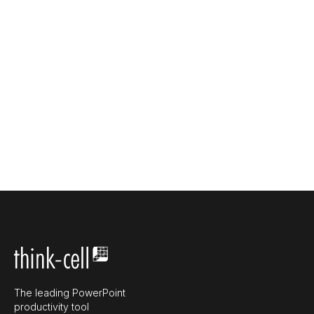
The leading PowerPoint
productivity tool