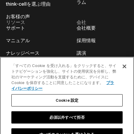
ラム
think-cellを選ぶ理由
お客様の声
リソース
会社
サポート
会社概要
マニュアル
採用情報
ナレッジベース
講演
think-cell Academy
イベント
「すべての Cookie を受け入れる」をクリックすると、サイ
トナビゲーションを強化し、サイトの使用状況を分析し、弊
社のマーケティング活動を支援するために、デバイスに
ビデオチュートリアル
開発者ブログ
Cookie を保存することに同意したことになります。
プラ
イバシーポリシー
コンテンツハブ
お問い合わせ
Cookie 設定
ウェビナー
必須以外すべて拒否
お問い合わせ／法的通知事項