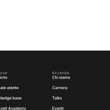
rse
Azienda
orto
Chi siamo
ale utente
Carriera
ledge base
Talks
k-cell Academy
Eventi