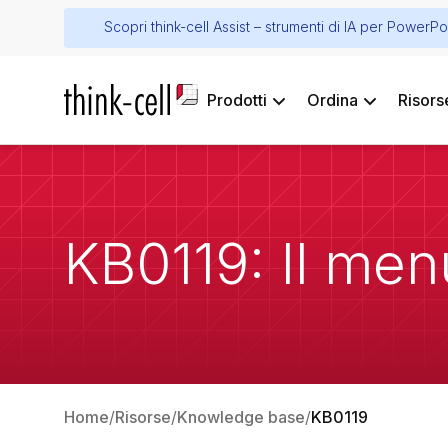
Scopri think-cell Assist – strumenti di IA per PowerPo
Prodotti
Ordina
Risors
KB0119: Il menu
Home
Risorse
Knowledge base
KB0119