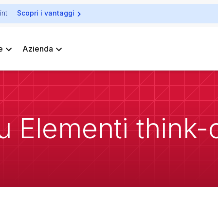
int
Scopri i vantaggi
e
Azienda
 Elementi think-ce