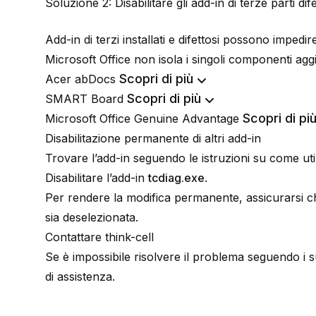
Soluzione 2: Disabilitare gli add-in di terze parti dife
Add-in di terzi installati e difettosi possono impedi
Microsoft Office non isola i singoli componenti aggiu
Scopri di più
Acer abDocs
Scopri di più
SMART Board
Scopri di pi
Microsoft Office Genuine Advantage
Disabilitazione permanente di altri add-in
Trovare l’add-in seguendo le istruzioni su come ut
Disabilitare l’add-in
tcdiag.exe
.
Per rendere la modifica permanente, assicurarsi ch
sia deselezionata.
Contattare think-cell
Se è impossibile risolvere il problema seguendo i s
di assistenza
.