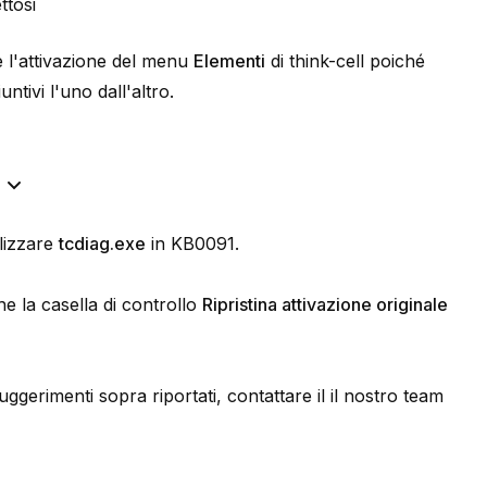
ttosi
re l'attivazione del menu
Elementi
di think-cell poiché
ntivi l'uno dall'altro.
ù
ilizzare
tcdiag.exe
in
KB0091
.
e la casella di controllo
Ripristina attivazione originale
uggerimenti sopra riportati, contattare il
il nostro team