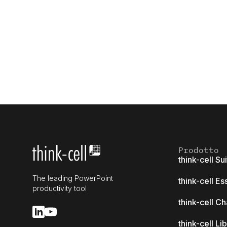
Prodotto
think-cell Su
The leading PowerPoint
think-cell Es
productivity tool
think-cell Ch
think-cell Li