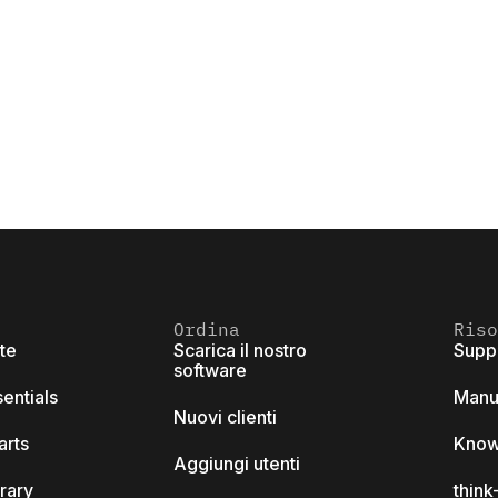
Ordina
Riso
ite
Scarica il nostro
Supp
software
sentials
Manu
Nuovi clienti
arts
Know
Aggiungi utenti
brary
thin