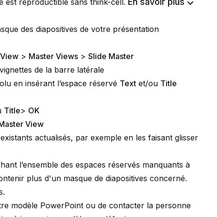
En savoir plus
 est reproductible sans think-cell.
que des diapositives de votre présentation
View
>
Master Views
>
Slide Master
vignettes de la barre latérale
solu en insérant l’espace réservé
Text
et/ou
Title
u
Title
>
OK
Master View
istants actualisés, par exemple en les faisant glisser
ochant l’ensemble des espaces réservés manquants à
ontenir plus d'un masque de diapositives concerné.
s.
otre
modèle PowerPoint
ou de contacter la personne