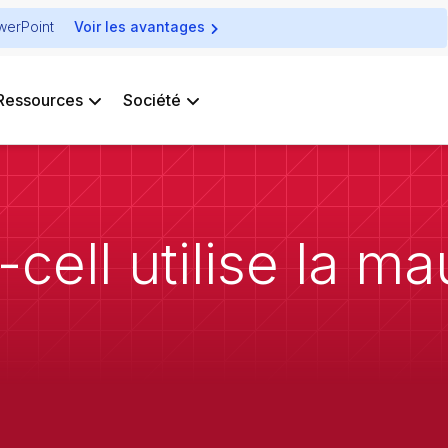
owerPoint
Voir les avantages
Ressources
Société
cell utilise la m