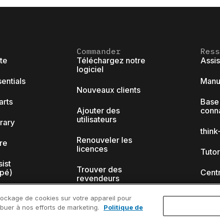
Commander
Ress
ite
Téléchargez notre
Assi
logiciel
sentials
Manue
Nouveaux clients
arts
Base
Ajouter des
conn
utilisateurs
brary
thin
Renouveler les
ore
licences
Tutor
sist
Trouver des
ipé)
Cent
revendeurs
Webi
tockage de cookies sur votre appareil pour
Programme
académique
tribuer à nos efforts de marketing.
Politique de
k-cell ?