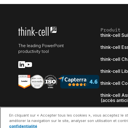
Produit
think-cell Su
The leading PowerPoint
think-cell Es
productivity tool
think-cell Ch
think-cell Li
think-cell C
think-cell As
(accès antic
Nouveautés
En cliquant sur « Accepter tous les cookies », vous acceptez le s
améliorer la navigation sur le site, analyser son utilisation et con
Pourquoi thin
confidentialité