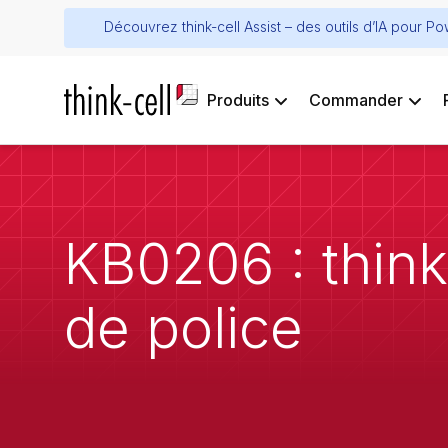
Découvrez think-cell Assist – des outils d’IA pour P
Produits
Commander
KB0206 : think-
de police