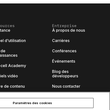
ources
Entreprise
stance
À propos de nous
l d'utilisation
Carrières
 de
Conférences
aissances
Événements
k-cell Academy
Blog des
iels vidéo
développeurs
re de contenu
Nous contacter
naires
Paramètres des cookies