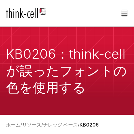
Ope
KB0206：think-cell
が誤ったフォントの
色を使用する
ホーム
リソース
ナレッジ ベース
KB0206