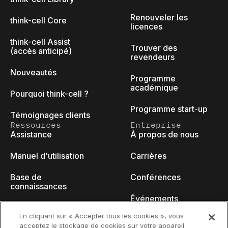
Renouveler les
think-cell Core
licences
think-cell Assist
Trouver des
(accès anticipé)
revendeurs
Nouveautés
Programme
académique
Pourquoi think-cell ?
Programme start-up
Témoignages clients
Ressources
Entreprise
Assistance
À propos de nous
Manuel d'utilisation
Carrières
Base de
Conférences
connaissances
Événements
think-cell Academy
En cliquant sur « Accepter tous les cookies », vous
Blog des
acceptez le stockage de cookies sur votre appareil