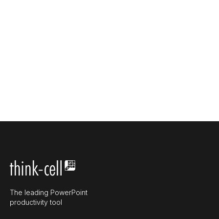
The leading PowerPoint
productivity tool