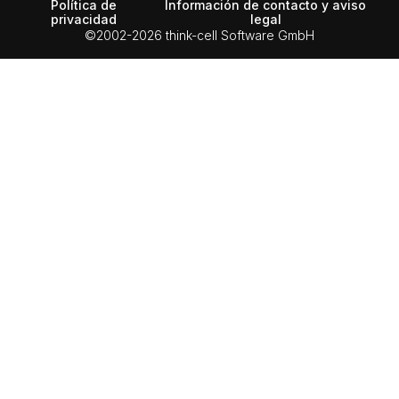
Política de
Información de contacto y aviso
privacidad
legal
©2002-2026 think-cell Software GmbH